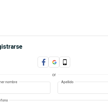
istrarse
or
mer nombre
Apellido
éfono