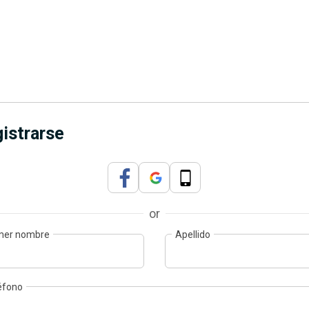
istrarse
or
mer nombre
Apellido
éfono