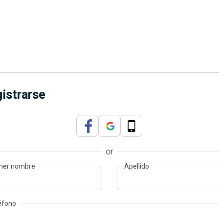
istrarse
or
mer nombre
Apellido
éfono