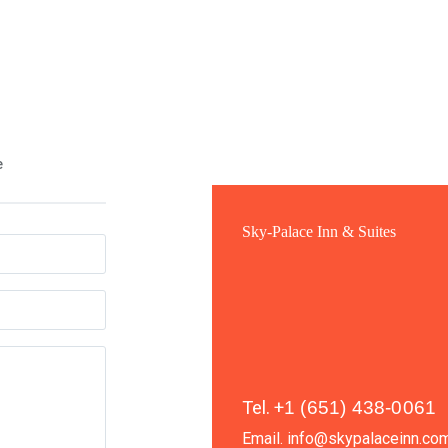
e
Sky-Palace Inn & Suites
Tel.
+
1 (651) 438-0061
Email.
info@skypalaceinn.co